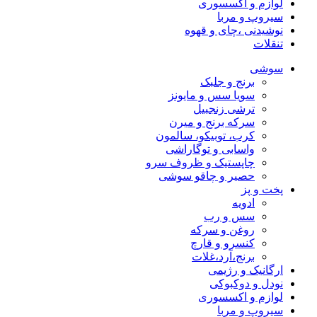
لوازم و اکسسوری
سیروپ و مربا
نوشیدنی ،چای و قهوه
تنقلات
سوشی
برنج و جلبک
سویا سس و مایونز
ترشی زنجبیل
سرکه برنج و میرن
کرب، توبیکو، سالمون
واسابی و توگاراشی
چاپستیک و ظروف سرو
حصیر و چاقو سوشی
پخت و پز
ادویه
سس و رب
روغن و سرکه
کنسرو و قارچ
برنج،آرد،غلات
ارگانیک و رژیمی
نودل و دوکبوکی
لوازم و اکسسوری
سیروپ و مربا