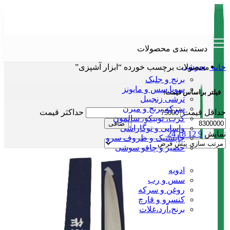
دسته بندی محصولات
سوشی
خانه
محصولات برچسب خورده “ابزار آشپزی”
برنج و جلبک
سویا سس و مایونز
فیلتر براساس قیمت:
ترشی زنجبیل
سرکه برنج و میرن
حداقل قیمت
حداكثر قيمت
کرب، توبیکو، سالمون
صافی
واسابی و توگاراشی
نمایش
9
12
18
24
چاپستیک و ظروف سرو
حصیر و چاقو سوشی
پخت و پز
ادویه
سس و رب
روغن و سرکه
کنسرو و قارچ
برنج،آرد،غلات
ارگانیک و رژیمی
نودل و دوکبوکی