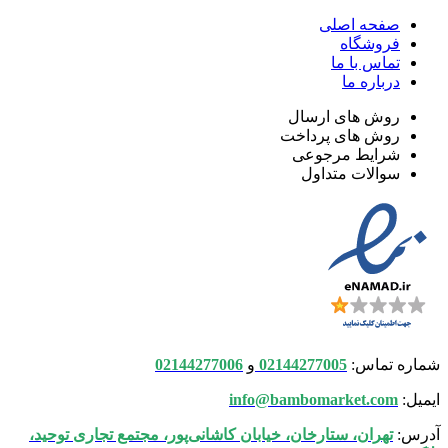
صفحه اصلی
فروشگاه
تماس با ما
درباره ما
روش های ارسال
روش های پرداخت
شرایط مرجوعی
سوالات متداول
شماره تماس:
02144277005
و
02144277006
ایمیل:
info@bambomarket.com
آدرس:
تهران،‌ ستارخان، خیابان کاشانی‌پور، مجتمع تجاری توحید،