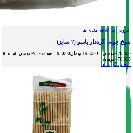
افزودن به علاقه مندی ها
سیخ چوبی گره‌دار بامبو (۲ سایز)
470.000
تومان
–
195.000
تومان
Price range: 195.000 تومان through
470.000 تومان
انتخاب گزینه ها