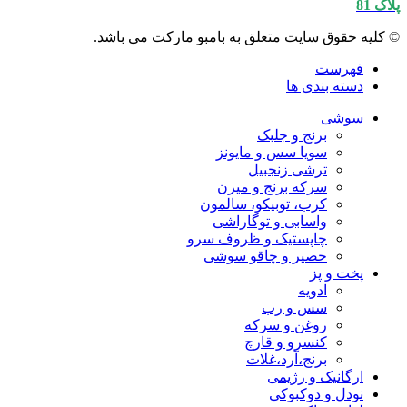
پلاک 81
© کلیه حقوق سایت متعلق به بامبو مارکت می باشد.
فهرست
دسته بندی ها
سوشی
برنج و جلبک
سویا سس و مایونز
ترشی زنجبیل
سرکه برنج و میرن
کرب، توبیکو، سالمون
واسابی و توگاراشی
چاپستیک و ظروف سرو
حصیر و چاقو سوشی
پخت و پز
ادویه
سس و رب
روغن و سرکه
کنسرو و قارچ
برنج،آرد،غلات
ارگانیک و رژیمی
نودل و دوکبوکی