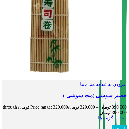
افزودن به علاقه مندی ها
حصیر سوشی (مت سوشی )
390.000
تومان
–
320.000
تومان
Price range: 320.000 تومان through
390.000 تومان
انتخاب گزینه ها
ناموجود