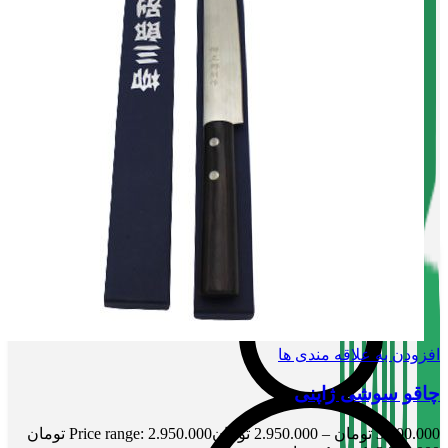
لوازم و اکسسوری
سیروپ و مربا
نوشیدنی ،چای و قهوه
تنقلات
صفحه اصلی
فروشگاه
تماس با بامبو
درباره بامبو
بامبو مگ
افزودن به علاقه مندی ها
چاقو سوشی ژاپنی
3.200.000
تومان
–
2.950.000
تومان
Price range: 2.950.000 تومان