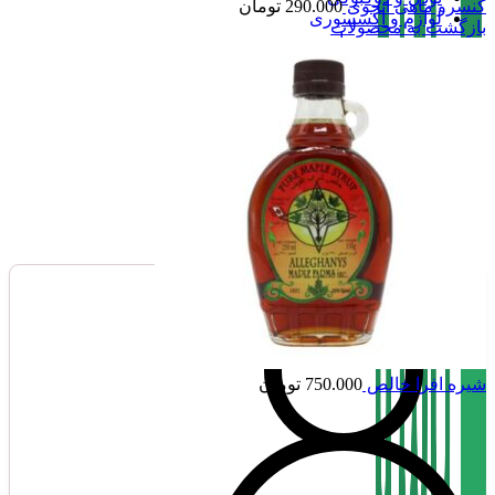
کنسرو ماهی آنچوی
290.000
تومان
لوازم و اکسسوری
بازگشت به محصولات
سیروپ و مربا
نوشیدنی ،چای و قهوه
تنقلات
صفحه اصلی
فروشگاه
تماس با بامبو
درباره بامبو
بامبو مگ
شیره افرا خالص
750.000
تومان
ناموجود