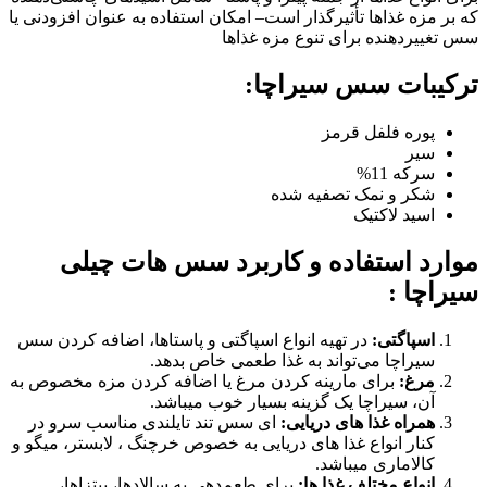
که بر مزه غذاها تأثیرگذار است
– امکان استفاده به عنوان افزودنی یا
سس تغییردهنده برای تنوع مزه غذاها
ترکیبات سس سیراچا:
پوره فلفل قرمز
سیر
سرکه 11%
شکر و نمک تصفیه شده
اسید لاکتیک
موارد استفاده و کاربرد سس هات چیلی
سیراچا :
اسپاگتی:
در تهیه انواع اسپاگتی و پاستاها، اضافه کردن سس
سیراچا می‌تواند به غذا طعمی خاص بدهد.
مرغ:
برای مارینه کردن مرغ یا اضافه کردن مزه مخصوص به
آن، سیراچا یک گزینه بسیار خوب میباشد.
همراه غذا های دریایی:
ای سس تند تایلندی مناسب سرو در
کنار انواع غذا های دریایی به خصوص خرچنگ ، لابستر، میگو و
کالاماری میباشد.
انواع مختلف غذا ها:
برای طعم‌دهی به سالادها، پیتزاها،