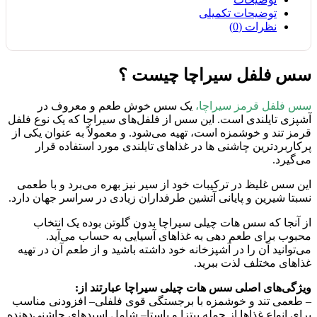
توضیحات تکمیلی
نظرات (0)
سس فلفل سیراچا چیست ؟
سس فلفل قرمز سیراچا،
یک سس خوش طعم و معروف در
آشپزی تایلندی است. این سس از فلفل‌های سیراچا که یک نوع فلفل
قرمز تند و خوشمزه است، تهیه می‌شود. و معمولاً به عنوان یکی از
پرکاربردترین چاشنی ها در غذاهای تایلندی مورد استفاده قرار
می‌گیرد.
این سس غلیظ در ترکیبات خود از سیر نیز بهره می‌برد و با طعمی
نسبتا شیرین و پایانی آتشین طرفداران زیادی در سراسر جهان دارد.
از آنجا که سس هات چیلی سیراچا بدون گلوتن بوده یک انتخاب
محبوب برای طعم دهی به غذاهای آسیایی به حساب می‌آید.
می‌توانید آن را در آشپزخانه خود داشته باشید و از طعم آن در تهیه
غذاهای مختلف لذت ببرید.
ویژگی‌های اصلی سس هات چیلی سیراچا عبارتند از:
– طعمی تند و خوشمزه با برجستگی قوی فلفلی
– افزودنی مناسب
برای انواع غذاها از جمله پیتزا و پاستا
– شامل اسیدهای چاشنی‌دهنده