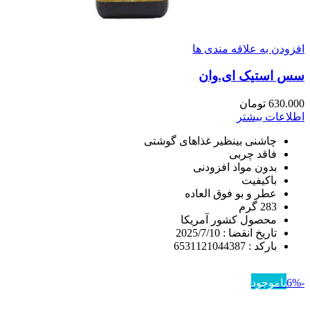
افزودن به علاقه مندی ها
سس استیک ای.وان
630.000
تومان
اطلاعات بیشتر
چاشنی بینظیر غذاهای گوشتی
فاقد چربی
بدون مواد افزودنی
باکیفیت
عطر و بو فوق العاده
283 گرم
محصول کشور آمریکا
تاریخ انقضا : 2025/7/10
بارکد : 6531121044387
-6%
ناموجود