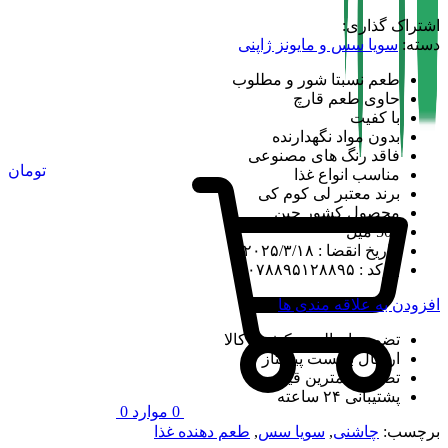
اشتراک گذاری:
دسته:
سویا سس و مایونز ژاپنی
طعم نسبتا شور و مطلوب
حاوی طعم قارچ
با کفیت
بدون مواد نگهدارنده
فاقد رنگ های مصنوعی
تومان
مناسب انواع غذا
برند معتبر لی کوم کی
محصول کشور چین
500 میل
تاریخ انقضا : ۲۰۲۵/۳/۱۸
بارکد : ۰۷۸۸۹۵۱۲۸۸۹۵
افزودن به علاقه مندی ها
تضمین اصالت و کیفیت کالا
ارسال با پست پیشتاز
تضمین کمترین قیمت
پشتیبانی ۲۴ ساعته
0
موارد
0
برچسب:
چاشنی
,
سویا سس
,
طعم دهنده غذا