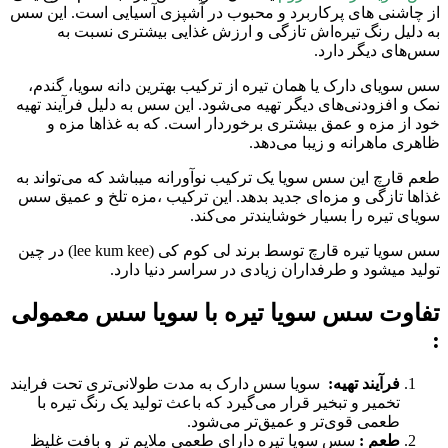
از چاشنی های پرکاربرد و محبوب در آشپزی آسیایی است. این سس
به دلیل رنگ تیره‌اش تازگی و ارزش غذایی بیشتری نسبت به
سس‌های دیگر دارد.
سس سویای دارک یا همان تیره از ترکیب بهترین دانه سویا، گندم،
نمک و افزودنی‌های دیگر تهیه می‌شود. این سس به دلیل فرآیند تهیه
خود از مزه و عمق بیشتری برخوردار است. که به غذاها مزه و
ظاهری ماهرانه و زیبا می‌دهد.
طعم قارچ این سس سویا یک ترکیب نوآورانه‌ میباشد که می‌تواند به
غذاها تازگی و مزه‌ای جدید بدهد. این ترکیب ،مزه تلخ و عمیق سس
سویای تیره را بسیار خوشایندتر می‌کند.
سس سویا تیره قارچ توسط برند لی کوم کی (lee kum kee) در چین
تولید میشود و طرفداران زیادی در سراسر دنیا دارد.
تفاوت سس سویا تیره با سویا سس معمولی
:
فرآیند تهیه:
سویا سس دارک به مدت طولانی‌تری تحت فرایند
تخمیر و تبخیر قرار می‌گیرد که باعث تولید یک رنگ تیره با
طعمی قوی‌تر و عمیق‌تر می‌شود.
طعم :
سس سویا تیره دارای طعمی ملایم تر و بافت غلیظ