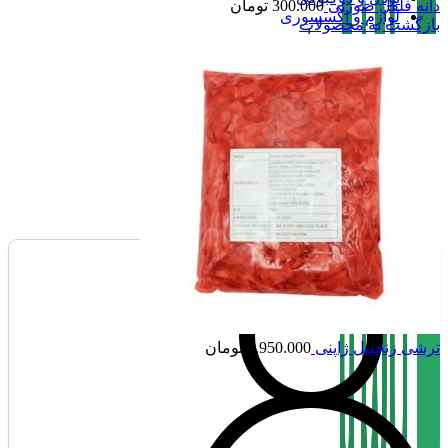
دانه فلفل صورتی
300.000
تومان
لوازم و اکسسوری
بازگشت به محصولات
سیروپ و مربا
نوشیدنی ،چای و قهوه
تنقلات
صفحه اصلی
فروشگاه
تماس با بامبو
درباره بامبو
بامبو مگ
ترشی زنجبیل ژاپنی
1.950.000
تومان