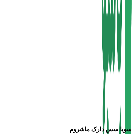
سویا سس دارک ماشروم