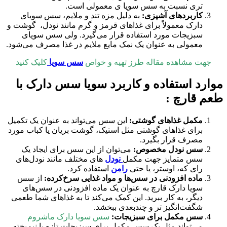
تری نسبت به سس سویا ی معمولی است.
کاربردهای آشپزی:
به دلیل مزه تند و ملایم، سس سویای
دارک معمولاً برای غذاهای قرمز و گرم مانند نودل، گوشت و
سبزیجات مورد استفاده قرار می‌گیرد. ولی سس سویای
معمولی به عنوان یک نمک مایع ملایم در غذا مصرف می‌شود.
جهت مشاهده مقاله طرز تهیه و خواص
سس سویا
کلیک کنید
موارد استفاده و کاربرد سویا سس دارک با
طعم قارچ :
مکمل غذاهای گوشتی:
این سس می‌تواند به عنوان یک تکمیل
برای غذاهای گوشتی مثل استیک، گوشت بریان یا کباب مورد
مصرف قرار بگیرد.
سس نودل مخصوص:
می‌توان از این سس برای ایجاد یک
سس متمایز جهت مکمل
نودل‌
های مختلف مانند نودل‌های
رای که، اوستر، یا حتی
رامن
استفاده کرد.
ماده افزودنی در سس‌ها و مواد غذایی سرخ‌کرده:
از سس
سویا دارک قارچ به عنوان یک ماده افزودنی در سس‌های
دیگر، به کار ببرید. این کمک می‌کند تا به غذاهای شما طعمی
شگفت‌انگیز تر و چندبعدی ببخشد.
سس مکمل برای سبزیجات:
سس سویا دارک ماشروم
می‌تواند مثل یک سس مکمل برای سبزیجات تازه یا نیم‌پخته