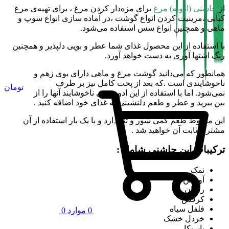
از
چاشنی (ادویه) مرغ
برای مزه‌دار کردن مرغ ، برای تهیه‌ی مرغ
کبابی ،مرینیت کردن انواع گوشت ،در آماده سازی انواع سوپ و
ماهی و همچنین انواع سس استفاده می‌شود.
با استفاده از این محصول غذای شما عطر و بویی دلپذیر و همچنین
رنگ اشتها آوری به دست خواهد آورد.
همانطور که می‌دانید گوشت مرغ و ماهی دارای بوی زهم و
ناخوشایندی است .که بعد از پخت کامل نیز بر طرف
تومان
نمی‌شود. اما با استفاده از این ادویه بوی ناخوشایند آنها را از
بین ببرید و عطر و طعم دلنشینی به غذای خود اضافه کنید .
این مخلوط طعم کمی شور و تند دارد و با یک بار استفاده از آن
مشتری ثابت آن خواهید شد .
ترکیبات این چاشنی شامل :
نمک
آویشن
ریحان
کرفس
فلفل سیاه
0
موارد
0
خردل خشک
پاپریکا