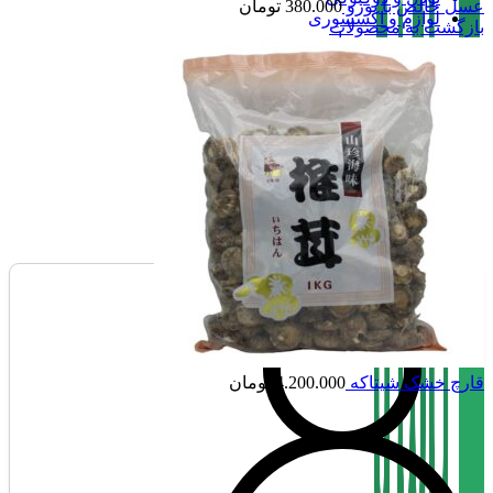
عسل خالص با یوزو
380.000
تومان
لوازم و اکسسوری
بازگشت به محصولات
سیروپ و مربا
نوشیدنی ،چای و قهوه
تنقلات
صفحه اصلی
فروشگاه
تماس با بامبو
درباره بامبو
بامبو مگ
قارچ خشک شیتاکه
4.200.000
تومان
ناموجود