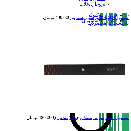
برنج،آرد،غلات
ارگانیک و رژیمی
نودل و دوکبوکی
کپسول قهوه نسپرسو ریسترتو
400.000
تومان
لوازم و اکسسوری
بازگشت به محصولات
سیروپ و مربا
نوشیدنی ،چای و قهوه
تنقلات
صفحه اصلی
فروشگاه
تماس با بامبو
درباره بامبو
بامبو مگ
کپسول نسپرسو باریستا نوچولا (فندقی)
480.000
تومان
ناموجود