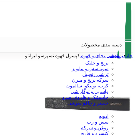
دسته بندی محصولات
سوشی
خانه
نوشیدنی ،چای و قهوه
کپسول قهوه نسپرسو لیوانتو
برنج و جلبک
سویا سس و مایونز
ترشی زنجبیل
سرکه برنج و میرن
کرب، توبیکو، سالمون
واسابی و توگاراشی
چاپستیک و ظروف سرو
حصیر و چاقو سوشی
پخت و پز
ادویه
سس و رب
روغن و سرکه
کنسرو و قارچ