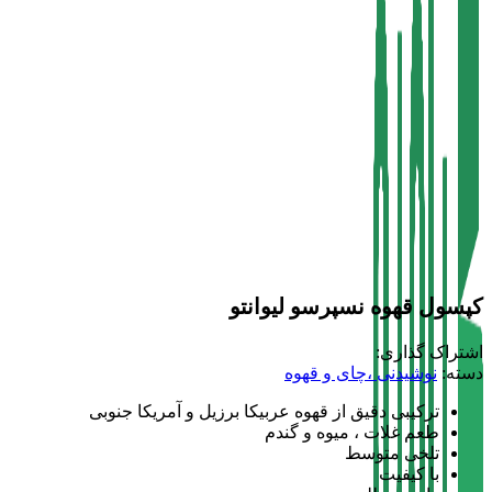
کپسول قهوه نسپرسو لیوانتو
اشتراک گذاری:
دسته:
نوشیدنی ،چای و قهوه
ترکیبی دقیق از قهوه عربیکا برزیل و آمریکا جنوبی
طعم غلات ، میوه و گندم
تلخی متوسط
با کیفیت