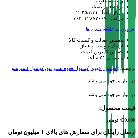
رایحه مطلوب
برند معتبر نستله
تاریخ انقضا : ۲۰۲۵/۳/۳۱
بارکد : ۷۶۳۰۴۲۸۷۲۰۰۷۰
افزودن به علاقه مندی ها
تضمین اصالت و کیفیت کالا
ارسال با پست پیشتاز
تضمین کمترین قیمت
پشتیبانی ۲۴ ساعته
برچسب:
کپسول قهوه
,
کپسول قهوه نسپرسو
,
کپسول نسپرسو
در انبار موجود نمی باشد
در انبار موجود نمی باشد
قیمت محصول:​
430.000
تومان
ارسال رایگان برای سفارش های بالای 1 میلیون تومان