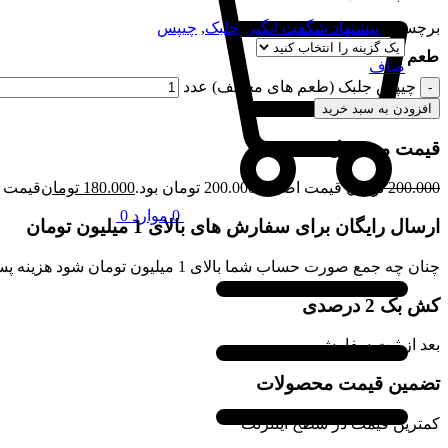
برچسب:
پیشنهاد شگفت انگیز
,
جلبک
,
چیپس
طعم
صاف
چیپس جلبک (طعم های مختلف) عدد
افزودن به سبد خرید
قیمت محصول:​
200.000
تومان
قیمت اصلی: 200.000 تومان بود.
180.000
تومان
قیمت فعلی: 00
0
موارد
0
ارسال رایگان برای سفارش های بالای 1 میلیون تومان
چنان چه جمع صورت حساب شما بالای 1 میلیون تومان شود هزینه پست برای شما به صورت رایگان محاصبه خواهد شد.
کش بک 2 درصدی
بعد از ثبت سفارش
تضمین قیمت محصولات
کمترین قیمت در سطح اینترنت