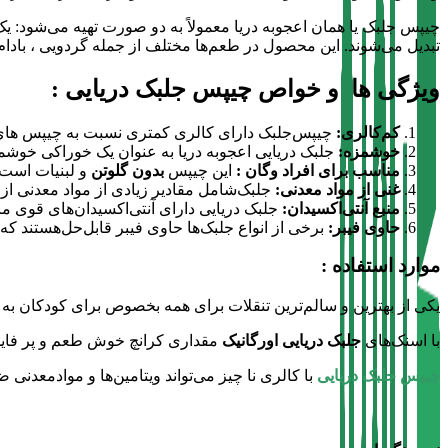
چیپس جلبک یا همان اعجوبه دریا معمولاً به دو صورت تهیه می‌شود: 
تبدیل می‌شوند. این محصول در طعم‌ها مختلف از جمله گردویی ، بادام
ویژگی ها و خواص چیپس جلبک دریایی :
کم‌کالری:
چیپس‌جلبک دارای کالری کمتری نسبت به چیپس‌ های س
خوشمزه:
جلبک دریایی اعجوبه دریا به عنوان یک خوراکی خوشمز
مناسب برای افراد وگان :
این چیپس
بدون گلوتن
و لبنیات است و
غنی از مواد معدنی:
جلبک‌شامل مقادیر زیادی از مواد معدنی ا
منبع آنتی‌اکسیدان:
جلبک‌ دریایی دارای آنتی‌اکسیدان‌های قوی ما
حاوی فیبر:
برخی از انواع جلبک‌ها حاوی فیبر قابل‌حل‌هستند ک
موارد استفاده :
یکی از بهترین و سالم‌ترین تنقلات برای همه بخصوص برای کودکان به 
با اسنک‌های
جلبک‌ دریایی اورگانیک
مقداری کرانچ خوش طعم و پر فایده 
چیپس جلبک
دریایی
با کالری نا چیز می‌تواند ویتامین‌ها و موادمعدنی