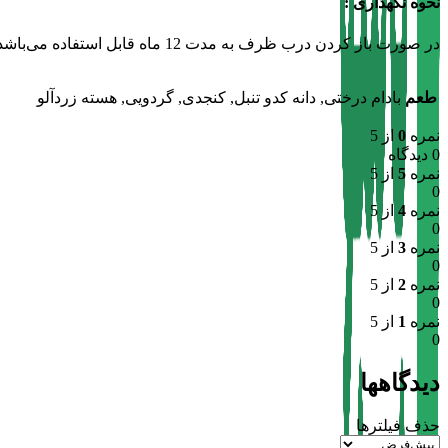
نحوه نگهداری :
در صورت باز کردن درب ظرف به مدت 12 ماه قابل استفاده می‌باشد . در دمای اتاق و دور از تابش نور خورشید نگهداری شود.
طعم
بادام درختی, دانه کدو تنبل, کنجدی, گردویی, هسته زردآلو
نمره
0
از 5
0 دیدگاه
نمره
5
از 5
0
نمره
4
از 5
0
نمره
3
از 5
0
نمره
2
از 5
0
نمره
1
از 5
0
دیدگاهها
حذف فیلترها