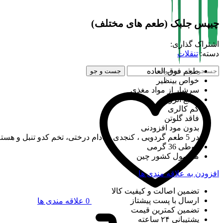
برای بزرگنمایی کلیک کنید
چیپس جلبک (طعم های مختلف)
اشتراک گذاری:
دسته:
تنقلات
طعم فوق العاده
جست و جو
خواص بینظیر
سرشار از مواد مغذی
منبع انرژی
کم کالری
فاقد گلوتن
بدون مود افزودنی
در 5 طعم گردویی ، کنجدی ، بادام درختی، تخم کدو تنبل و هسته زردآلو
قوطی 36 گرمی
محصول کشور چین
افزودن به علاقه مندی ها
تضمین اصالت و کیفیت کالا
ارسال با پست پیشتاز
0
علاقه مندی ها
تضمین کمترین قیمت
پشتیبانی ۲۴ ساعته