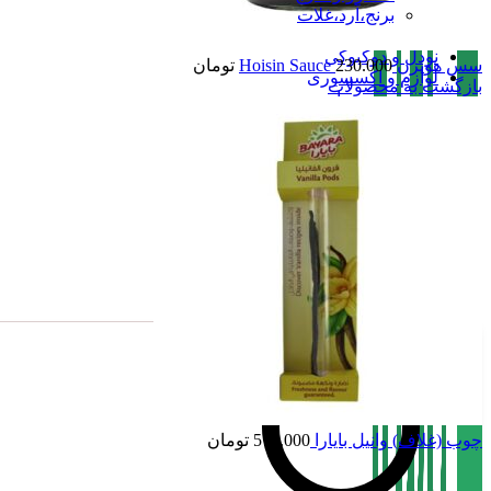
برنج،آرد،غلات
ارگانیک و رژیمی
نودل و دوکبوکی
سس هویزن Hoisin Sauce
230.000
تومان
لوازم و اکسسوری
بازگشت به محصولات
سیروپ و مربا
نوشیدنی ،چای و قهوه
تنقلات
صفحه اصلی
فروشگاه
تماس با بامبو
درباره بامبو
بامبو مگ
چوب (غلاف) وانیل بایارا
570.000
تومان
-10%
ناموجود
بادام درختی
دانه کدو تنبل
کنجدی
گردویی
هسته زردآلو