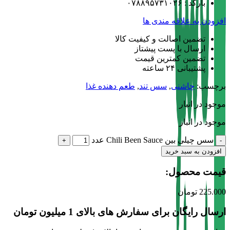
بارکد : ۰۷۸۸۹۵۷۳۱۰۲۶
افزودن به علاقه مندی ها
تضمین اصالت و کیفیت کالا
ارسال با پست پیشتاز
تضمین کمترین قیمت
پشتیبانی ۲۴ ساعته
برچسب:
چاشنی
,
سس تند
,
طعم دهنده غذا
موجود در انبار
موجود در انبار
سس چیلی بین Chili Been Sauce عدد
افزودن به سبد خرید
قیمت محصول:​
225.000
تومان
ارسال رایگان برای سفارش های بالای 1 میلیون تومان