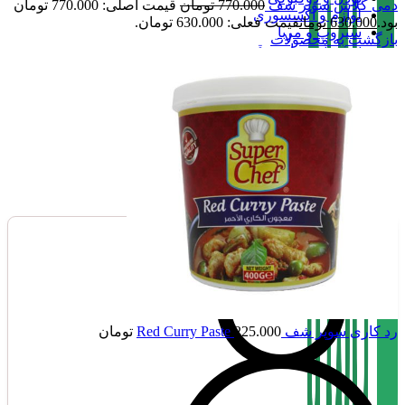
دمی گلاس سوپر شف
770.000
تومان
قیمت اصلی: 770.000 تومان
لوازم و اکسسوری
بود.
630.000
تومان
قیمت فعلی: 630.000 تومان.
سیروپ و مربا
بازگشت به محصولات
نوشیدنی ،چای و قهوه
تنقلات
صفحه اصلی
فروشگاه
تماس با بامبو
درباره بامبو
بامبو مگ
رد کاری سوپر شف Red Curry Paste
225.000
تومان