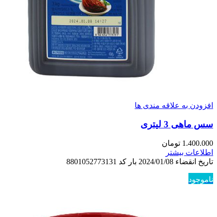
افزودن به علاقه مندی ها
سس ماهی 3 لیتری
1.400.000
تومان
اطلاعات بیشتر
تاریخ انقضاء 2024/01/08 بار کد 8801052773131
ناموجود