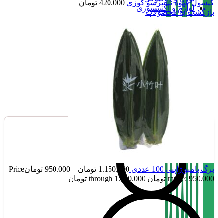
کپسول قهوه نسپرسو کوزی
420.000
تومان
لوازم و اکسسوری
بازگشت به محصولات
سیروپ و مربا
نوشیدنی ،چای و قهوه
تنقلات
صفحه اصلی
فروشگاه
تماس با بامبو
درباره بامبو
بامبو مگ
برگ بامبو ژاپنی 100 عددی
1.150.000
تومان
–
950.000
تومان
Price
range: 950.000 تومان through 1.150.000 تومان
ناموجود