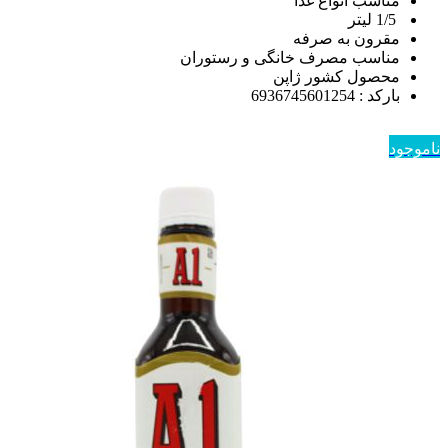
مناسب انواع غذا
1/5 لیتر
مقرون به صرفه
مناسب مصرف خانگی و رستوران
محصول کشور ژاپن
بارکد : 6936745601254
ناموجود