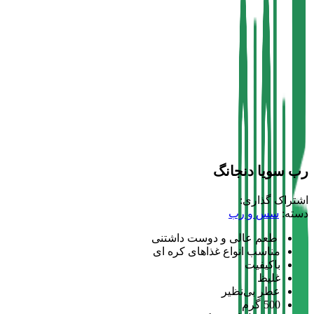
رب سویا دنجانگ
اشتراک گذاری:
دسته:
سس و رب
طعم عالی و دوست داشتنی
مناسب انواع غذاهای کره ای
باکیفیت
غلیظ
عطر بی‌نظیر
500 گرم