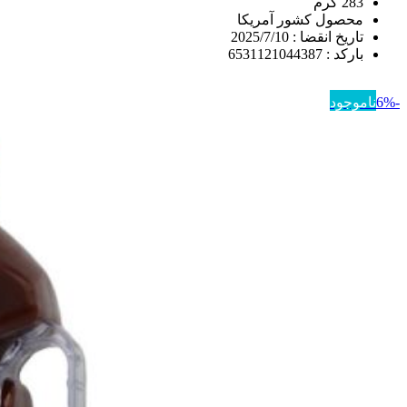
283 گرم
محصول کشور آمریکا
تاریخ انقضا : 2025/7/10
بارکد : 6531121044387
-6%
ناموجود